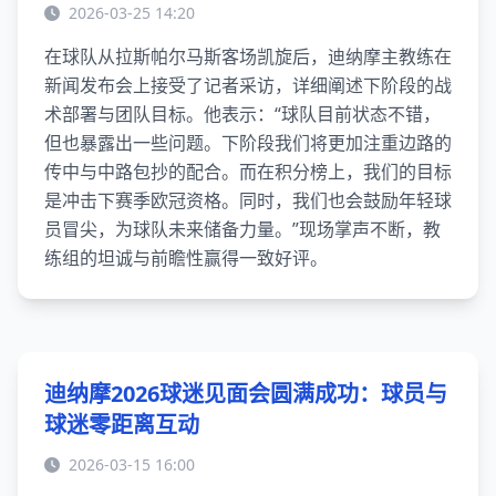
2026-03-25 14:20
在球队从拉斯帕尔马斯客场凯旋后，迪纳摩主教练在
新闻发布会上接受了记者采访，详细阐述下阶段的战
术部署与团队目标。他表示：“球队目前状态不错，
但也暴露出一些问题。下阶段我们将更加注重边路的
传中与中路包抄的配合。而在积分榜上，我们的目标
是冲击下赛季欧冠资格。同时，我们也会鼓励年轻球
员冒尖，为球队未来储备力量。”现场掌声不断，教
练组的坦诚与前瞻性赢得一致好评。
迪纳摩2026球迷见面会圆满成功：球员与
球迷零距离互动
2026-03-15 16:00