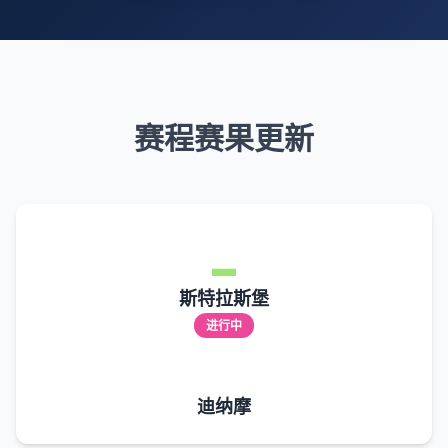
赛程赛果更新
斯特拉斯堡
进行中
迪纳摩