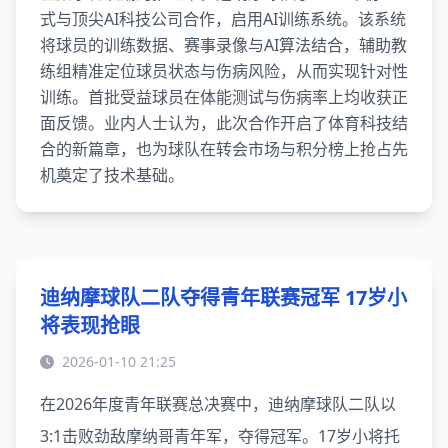
式与顶尖AI科技公司合作，启用AI训练系统。该系统
将球员的训练数据、赛事录像与AI算法结合，辅助教
练组精准定位球员状态与伤病风险，从而实现针对性
训练。首批受益球员在体能测试与伤病率上均收获正
面反馈。业内人士认为，此次合作开启了体育科技结
合的新篇章，也为球队在转会市场与积分榜上抢占先
机奠定了技术基础。
迪纳摩球队二队夺得青年联赛冠军 17岁小
将表现抢眼
2026-01-10 21:25
在2026年度青年联赛总决赛中，迪纳摩球队二队以
3:1击败劲敌摩纳哥青年军，夺得冠军。17岁小将托