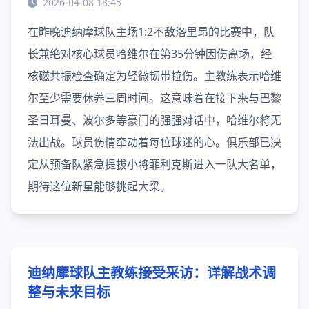
2026-04-08 18:45
在昨晚迪纳摩球队主场1:2不敌洛里昂的比赛中，队
长兼绝对核心球员哈维尔在第35分钟因伤离场，经
核磁共振检查确定为轻微韧带拉伤。主教练表示哈维
尔至少需要休养三周时间。这意味着在接下来与巴黎
圣日耳曼、波尔多等豪门的强强对话中，哈维尔将无
法出战。球员伤情牵动着每位球迷的心。俱乐部已决
定从预备队紧急提拔小将菲利克斯进入一队大名单，
期待这位新星能够挑起大梁。
迪纳摩球队主教练接受采访：详解战术调
整与未来目标